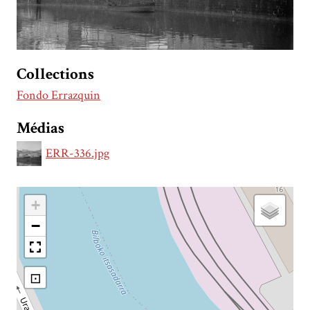
Collections
Fondo Errazquin
Médias
ERR-336.jpg
+
−
⊡