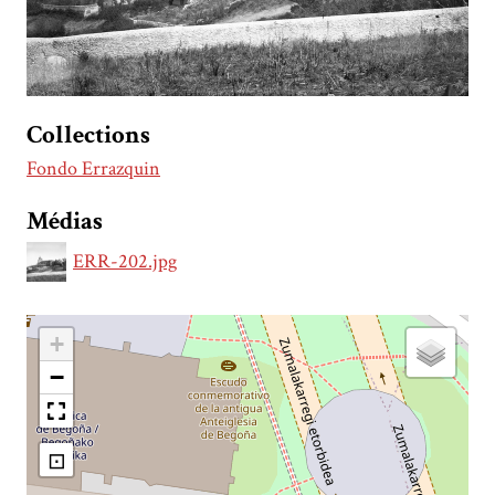
Collections
Fondo Errazquin
Médias
ERR-202.jpg
+
−
⊡