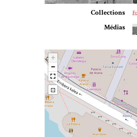
Collections
F
Médias
+
−
⊡